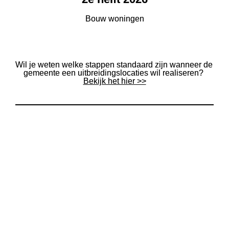
Bouw woningen
Wil je weten welke stappen standaard zijn wanneer de 
gemeente een uitbreidingslocaties wil realiseren? 
Bekijk het hier >>
Samen werken aan
 een nieuwe wijk 
in Stokkum
Om tot een zoveel mogelijk gedragen 
stedenbouwkundig ontwerp op hoofdlijnen voor 
woningbouwlocatie Stokkum te komen, is een 
uitgebreid participatietraject doorlopen.