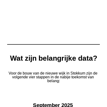
Meer informatie over de bouwprojecten en traject van 
aanmelden o
p de website van Reuvers
Ga naar Reuversbouw >>
Wat zijn belangrijke data?
Voor de bouw van de nieuwe wijk in Stokkum zijn de 
volgende vier stappen in de nabije toekomst van 
belang:
September 2025 